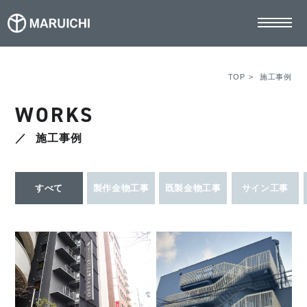
TOP
TOP
施工事例
WORKS
マルイチの強み
施工事例
事業案内
施工事例
すべて
製作金物工事
既製金物工事
サイン工事
お知らせ
採用情報
社員インタビュー
募集要項